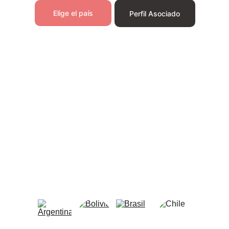
Elige el país
Perfil Asociado
*Debes tener presente que este proceso es 
para Psicólogos enfocados y especializados 
en el área forense.  
Descarga y lee el 
documento "Perfil Asociado" antes de iniciar 
el proceso.
Selecciona tu país
Tenemos presencia en 20 países 