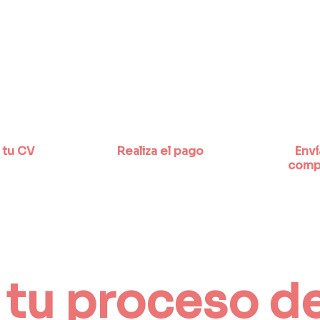
 tu CV
Realiza el pago
Enví
comp
 tu proceso de