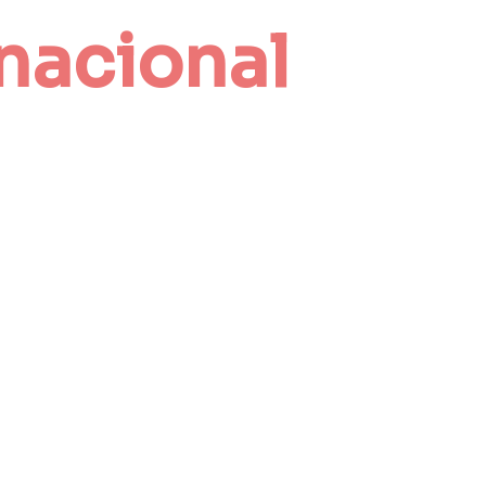
rnacional
ializados 