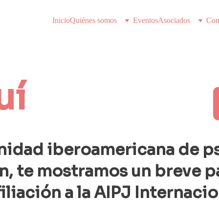
Inicio
Quiénes somos
Eventos
Asociados
Con
uí
nidad iberoamericana de ps
ón, te mostramos un breve p
iliación a la AIPJ Internacion