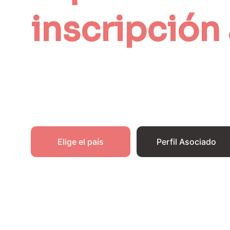
inscripción 
Primero debes elegir el paí
Paso 1
Elige el país
Perfil Asociado
*Debes tener presente que este proc
en el área forense.  
Descarga y lee el docu