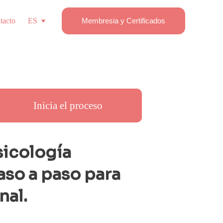
tacto
ES
Membresia y Certificados
Inicia el proceso
icología  
aso a paso para 
al.  