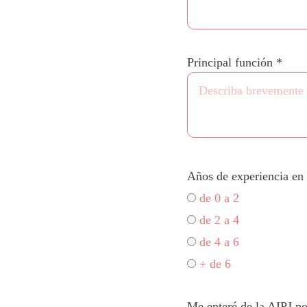
Principal función *
Años de experiencia en 
de 0 a 2
de 2 a 4
de 4 a 6
+ de 6
Me enteré de la AIPJ p