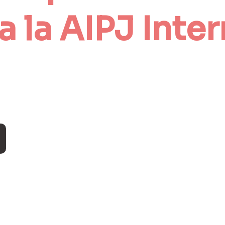
a la AIPJ Inte
s al cual quieres pertenecer 
eso es para Psicólogos enfocados y espec
mento "Perfil Asociado" antes de iniciar el proceso.