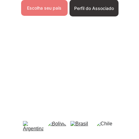
Escolha seu país
Perfil do Associado
*Observe que este processo é destinado a 
profissionais focados e especializados na 
área forense.
Baixe e leia o documento "Perfil do 
Associado" antes de iniciar o processo.
Selecione seu país
Tenemos presencia en 20 países 