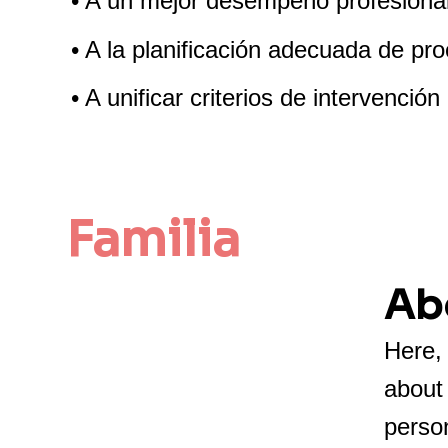
• A un mejor desempeño profesional
• A la planificación adecuada de pr
• A unificar criterios de intervenció
Familia 
Ab
Here, 
about
person