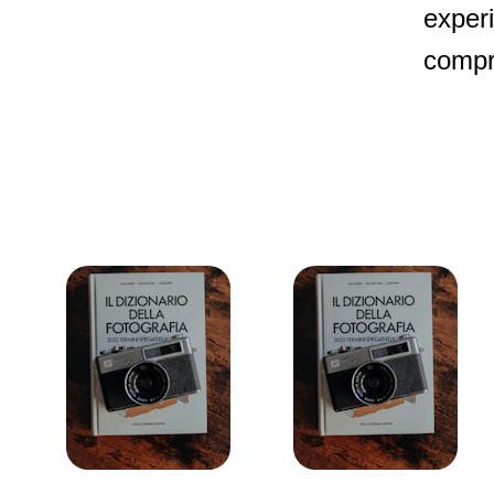
exper
compr