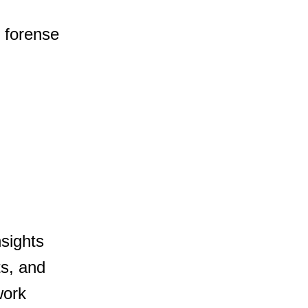
o forense
sights 
s, and 
work 