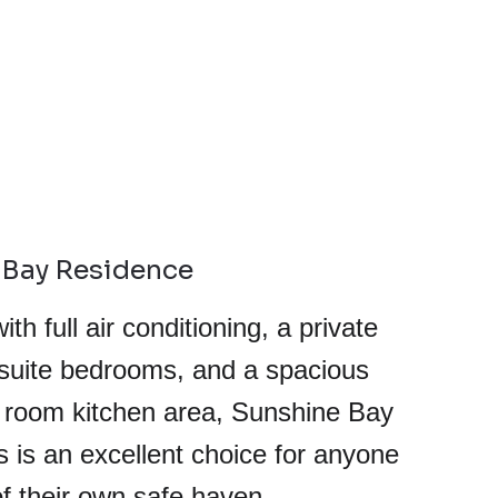
 Bay Residence
th full air conditioning, a private 
-suite bedrooms, and a spacious 
g room kitchen area, Sunshine Bay 
 is an excellent choice for anyone 
f their own safe haven.