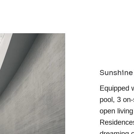
Sunshine
Equipped wi
pool, 3 on
open livin
Residences
dreaming o