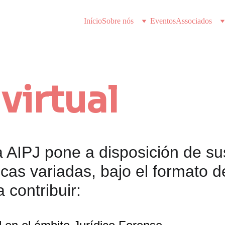
Início
Sobre nós
Eventos
Associados
virtual
 la AIPJ pone a disposición de 
icas variadas, bajo el formato d
 contribuir: 