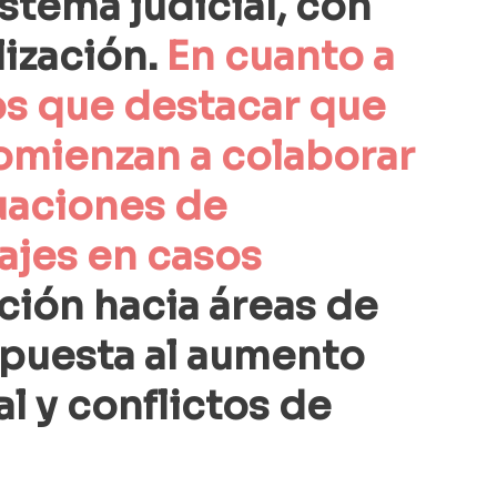
stema judicial, con 
ización. 
En cuanto a 
os que destacar que 
omienzan a colaborar 
uaciones de 
ajes en casos 
ción hacia áreas de 
spuesta al aumento 
l y conflictos de 