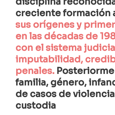
disciplina reconocida 
creciente formación a
sus orígenes y prime
en las décadas de 19
con el sistema judici
imputabilidad, credib
penales.
 Posteriormen
familia, género, infa
de casos de violencia 
custodia