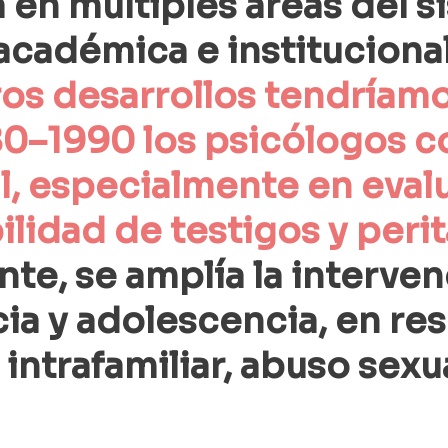
en múltiples áreas del si
cadémica e institucional
ros desarrollos tendríam
80–1990 los psicólogos c
al, especialmente en eval
ilidad de testigos y perit
te, se amplía la interven
ncia y adolescencia, en re
intrafamiliar, abuso sexua