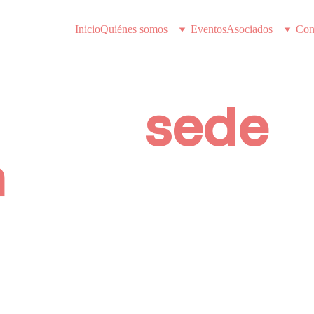
Inicio
Quiénes somos
Eventos
Asociados
Con
estra 
sede 
 