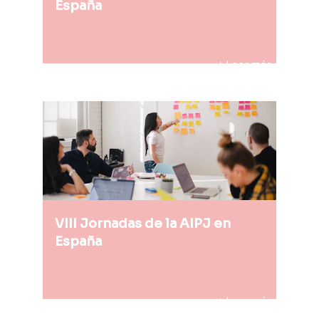
España
+ Leer más 
VIII Jornadas de la AIPJ en 
España
+ Leer más 