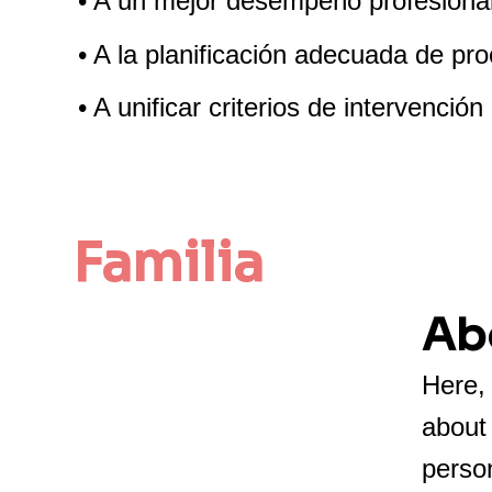
• A un mejor desempeño profesional
• A la planificación adecuada de pr
• A unificar criterios de intervenció
Familia 
Ab
Here, 
about
person