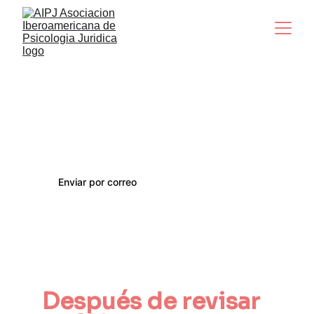
Paso 3
Envía tu CV
Para completar tu solicitud debes 
enviarnos tu hoja de vida actualizada.
Enviar por correo
🎉 Último Paso 🎉
Asegúrate de haber enviado tu hoja de vida al 
correo brasil@aipjinternacional.com 
Después de revisar 