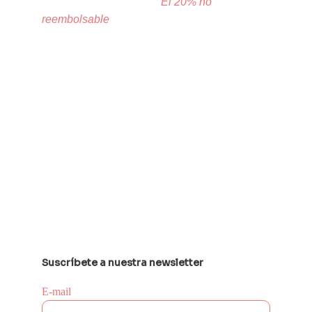
un reembolso del 80%.  
El 20% no 
reembolsable
 corresponderá a un pago por 
los procesos administrativos de tu solicitud.
Suscríbete a nuestra newsletter
E-mail