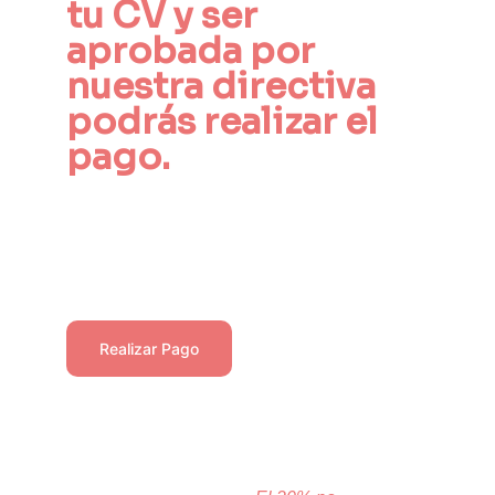
tu CV y ser 
aprobada por 
nuestra directiva 
podrás realizar el 
pago.
Paso 4
Recuerda seleccionar la opción "Primer 
pago como asociado".
Realizar Pago
*Este pago como Asociado está sujeto a 
aprobación por la junta directiva, en caso de 
no ser aprobada tu solicitud, se te realizará 