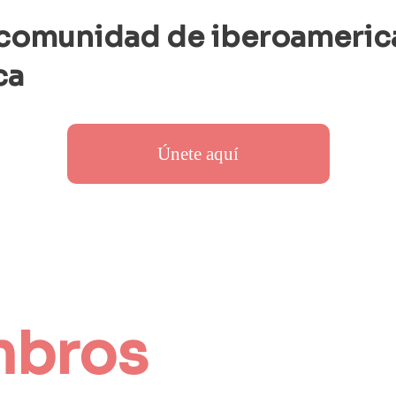
 comunidad de iberoameric
ca 
Únete aquí
mbros