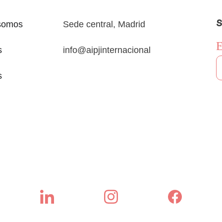
S
somos
Sede central, Madrid
E
s
info@aipjinternacional
s